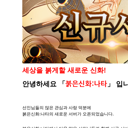
세상을 붉게할 새로운 신화!
안녕하세요
「
」
입니
붉은신화:나타
선인님들의 많은 관심과 사랑 덕분에
붉은신화:나타의 새로운 서버가 오픈되었습니다.​