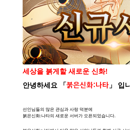
세상을 붉게할 새로운 신화!
안녕하세요
「
」
입니
붉은신화:나타
선인님들의 많은 관심과 사랑 덕분에
붉은신화:나타의 새로운 서버가 오픈되었습니다.​