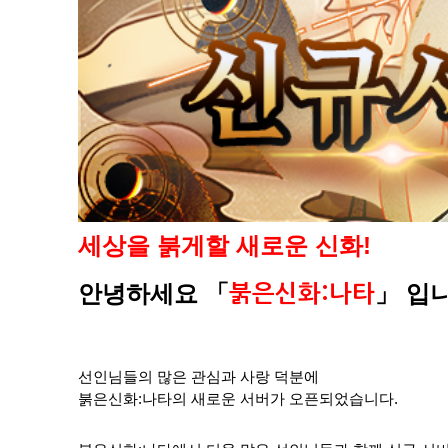
세상을 붉게할 새로운 신화!
안녕하세요
「
」
입니
붉은신화:나타
선인님들의 많은 관심과 사랑 덕분에
붉은신화:나타의 새로운 서버가 오픈되었습니다.​