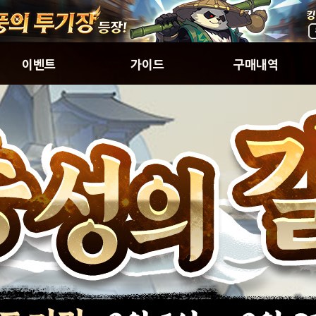
이벤트
가이드
구매내역
진행중인 이벤트
초보자가이드
구매내역
게임소개
웹상점
신선소개
아이템확률