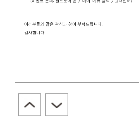
(
이벤트 문의
원스토어 앱
‘마이’ 메뉴 클릭
고객센터
:
>
>
)
여러분들의 많은 관심과 참여 부탁드립니다.
감사합니다.