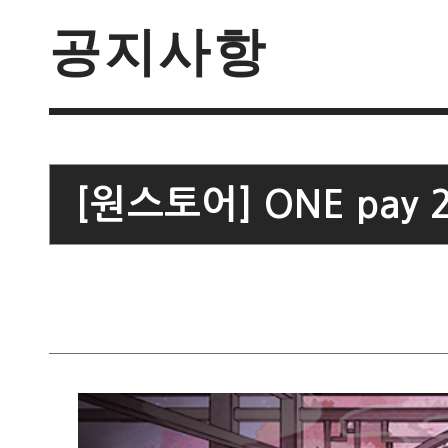
공지사항
[원스토어] ONE pay