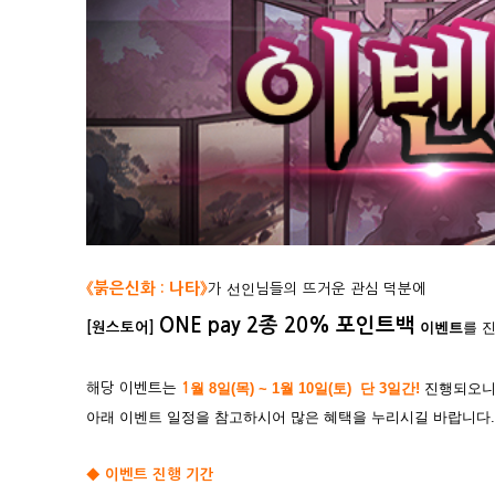
《붉은신화 : 나타》
선인
가
님
들의 뜨거운 관심 덕분에
ONE pay 2종 20% 포인트백
이벤트
를 
[원스토어]
월 8일(목) ~ 1월 10일(토) 단 3일간!
진행되오
해당 이벤트는
1
아래 이벤트 일정을 참고하시어 많은 혜택을 누리시길 바랍니다
◆ 이벤트 진행 기간