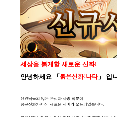
세상을 붉게할 새로운 신화!
안녕하세요
「
」
입니
붉은신화:나타
선인님들의 많은 관심과 사랑 덕분에
붉은신화:나타의 새로운 서버가 오픈되었습니다.​