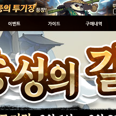
이벤트
가이드
구매내역
진행중인 이벤트
초보자가이드
구매내역
게임소개
웹상점
신선소개
아이템확률