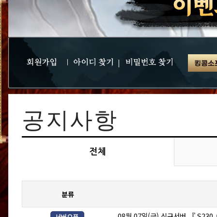
|
|
공지사항
전체
분류
08월 07일(금) 신규서버 『 S230